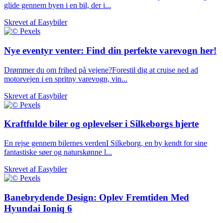
glide gennem byen i en bil, der i...
Skrevet af
Easybiler
Nye eventyr venter: Find din perfekte varevogn her!
Drømmer du om frihed på vejene?Forestil dig at cruise ned ad
motorvejen i en spritny varevogn, vin...
Skrevet af
Easybiler
Kraftfulde biler og oplevelser i Silkeborgs hjerte
En rejse gennem bilernes verdenI Silkeborg, en by kendt for sine
fantastiske søer og naturskønne l...
Skrevet af
Easybiler
Banebrydende Design: Oplev Fremtiden Med
Hyundai Ioniq 6