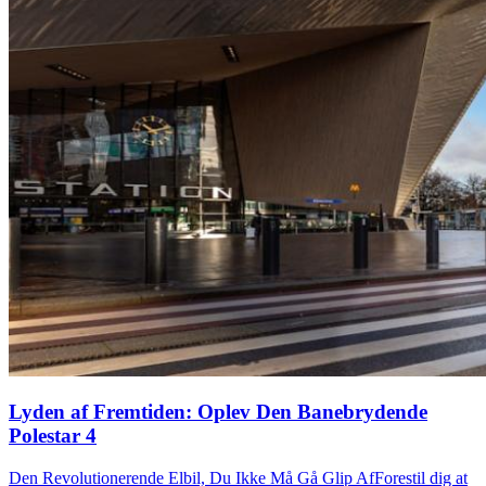
Lyden af Fremtiden: Oplev Den Banebrydende
Polestar 4
Den Revolutionerende Elbil, Du Ikke Må Gå Glip AfForestil dig at