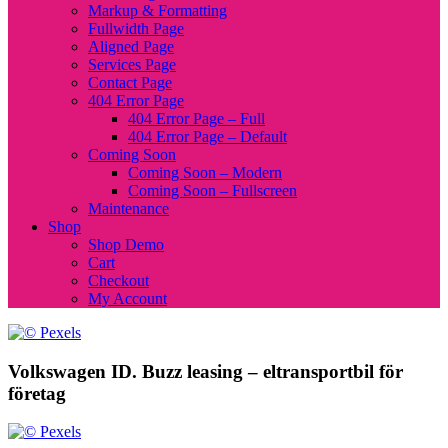
Markup & Formatting
Fullwidth Page
Aligned Page
Services Page
Contact Page
404 Error Page
404 Error Page – Full
404 Error Page – Default
Coming Soon
Coming Soon – Modern
Coming Soon – Fullscreen
Maintenance
Shop
Shop Demo
Cart
Checkout
My Account
Volkswagen ID. Buzz leasing – eltransportbil för
företag