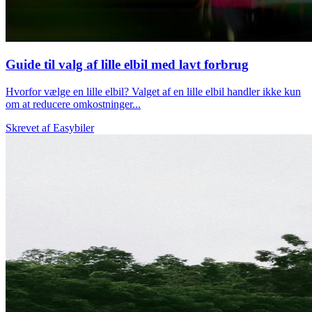
Guide til valg af lille elbil med lavt forbrug
Hvorfor vælge en lille elbil? Valget af en lille elbil handler ikke kun
om at reducere omkostninger...
Skrevet af
Easybiler