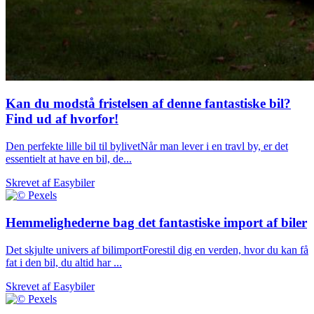
Kan du modstå fristelsen af denne fantastiske bil?
Find ud af hvorfor!
Den perfekte lille bil til bylivetNår man lever i en travl by, er det
essentielt at have en bil, de...
Skrevet af
Easybiler
Hemmelighederne bag det fantastiske import af biler
Det skjulte univers af bilimportForestil dig en verden, hvor du kan få
fat i den bil, du altid har ...
Skrevet af
Easybiler