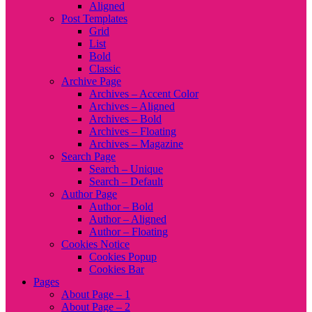
Aligned
Post Templates
Grid
List
Bold
Classic
Archive Page
Archives – Accent Color
Archives – Aligned
Archives – Bold
Archives – Floating
Archives – Magazine
Search Page
Search – Unique
Search – Default
Author Page
Author – Bold
Author – Aligned
Author – Floating
Cookies Notice
Cookies Popup
Cookies Bar
Pages
About Page – 1
About Page – 2