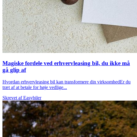
Magiske fordele ved erhvervleasing bil, du ikke må
gå glip af
Hvordan erhvervleasing bil kan transformere din virksomhedEr du
træt af at betale for høje vedlige...
Skrevet af
Easybiler