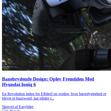
Banebrydende Design: Oplev Fremtiden Med
Hyundai Ioniq 6
En Revolution inden for ElbilerI en verden, hvor bæredygtighed er
blevet et buzzword, har elbiler t...
Skrevet af
Easybiler