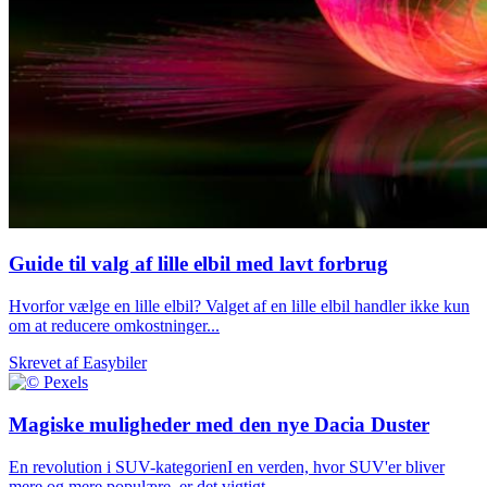
Guide til valg af lille elbil med lavt forbrug
Hvorfor vælge en lille elbil? Valget af en lille elbil handler ikke kun
om at reducere omkostninger...
Skrevet af
Easybiler
Magiske muligheder med den nye Dacia Duster
En revolution i SUV-kategorienI en verden, hvor SUV'er bliver
mere og mere populære, er det vigtigt...