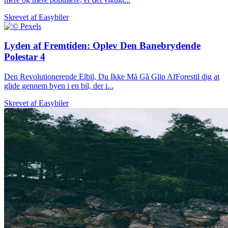
Skrevet af
Easybiler
Lyden af Fremtiden: Oplev Den Banebrydende
Polestar 4
Den Revolutionerende Elbil, Du Ikke Må Gå Glip AfForestil dig at
glide gennem byen i en bil, der i...
Skrevet af
Easybiler