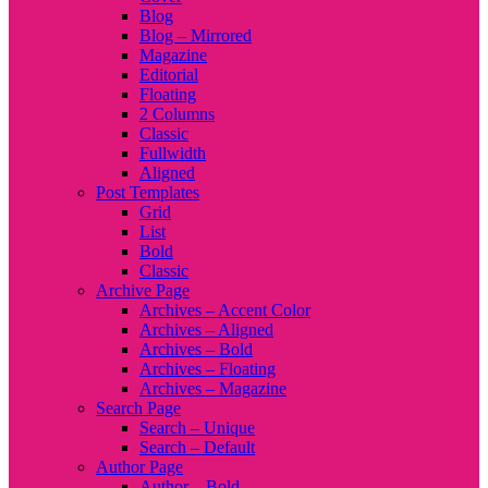
Blog
Blog – Mirrored
Magazine
Editorial
Floating
2 Columns
Classic
Fullwidth
Aligned
Post Templates
Grid
List
Bold
Classic
Archive Page
Archives – Accent Color
Archives – Aligned
Archives – Bold
Archives – Floating
Archives – Magazine
Search Page
Search – Unique
Search – Default
Author Page
Author – Bold