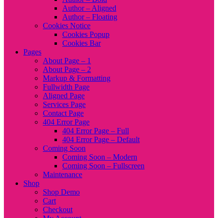
Author – Aligned
Author – Floating
Cookies Notice
Cookies Popup
Cookies Bar
Pages
About Page – 1
About Page – 2
Markup & Formatting
Fullwidth Page
Aligned Page
Services Page
Contact Page
404 Error Page
404 Error Page – Full
404 Error Page – Default
Coming Soon
Coming Soon – Modern
Coming Soon – Fullscreen
Maintenance
Shop
Shop Demo
Cart
Checkout