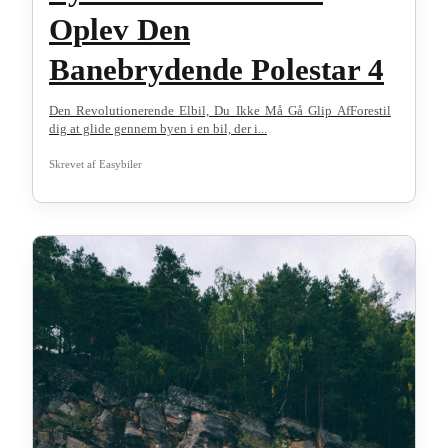
Oplev Den
Banebrydende Polestar 4
Den Revolutionerende Elbil, Du Ikke Må Gå Glip AfForestil
dig at glide gennem byen i en bil, der i...
Skrevet af
Easybiler