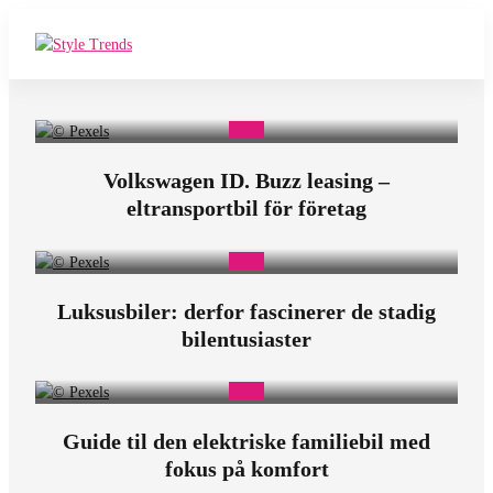
E
a
s
Volkswagen ID. Buzz leasing –
y
eltransportbil för företag
B
i
l
Luksusbiler: derfor fascinerer de stadig
bilentusiaster
e
r
Guide til den elektriske familiebil med
fokus på komfort