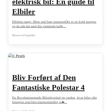
elektrisk bil: En guide til
Elbiler
Elbilens magi: Mere end bare transportDet er en kold morgen,
og du står der med din varmende kaffe ...
Skrevet af
Easybiler
Bliv Forført af Den
Fantastiske Polestar 4
En Revolutionerende BiloplevelseI en verden, hvor biler ofte
betragtes som blot transportmidler, st�...
Skrevet af
Easybiler