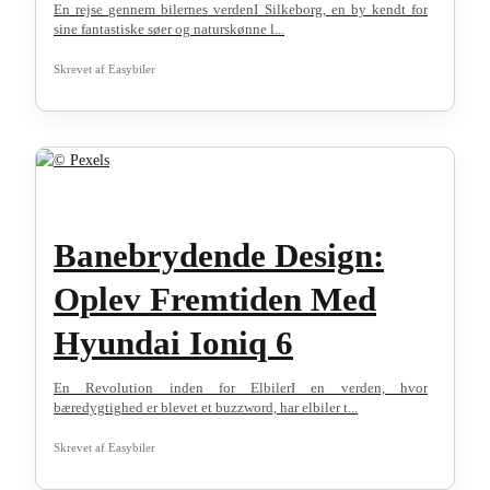
En rejse gennem bilernes verdenI Silkeborg, en by kendt for
sine fantastiske søer og naturskønne l...
Skrevet af
Easybiler
Banebrydende Design:
Oplev Fremtiden Med
Hyundai Ioniq 6
En Revolution inden for ElbilerI en verden, hvor
bæredygtighed er blevet et buzzword, har elbiler t...
Skrevet af
Easybiler