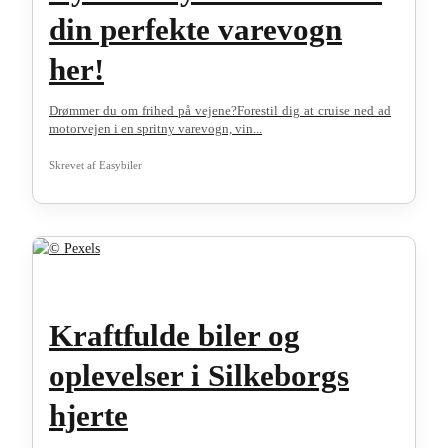
din perfekte varevogn
her!
Drømmer du om frihed på vejene?Forestil dig at cruise ned ad
motorvejen i en spritny varevogn, vin...
Skrevet af
Easybiler
Kraftfulde biler og
oplevelser i Silkeborgs
hjerte