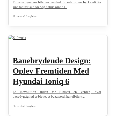
En rejse gennem bilernes verdenI Silkeborg, en by kendt for
sine fantastiske søer og naturskønne l...
Skrevet af
Easybiler
Banebrydende Design:
Oplev Fremtiden Med
Hyundai Ioniq 6
En Revolution inden for ElbilerI en verden, hvor
bæredygtighed er blevet et buzzword, har elbiler t...
Skrevet af
Easybiler