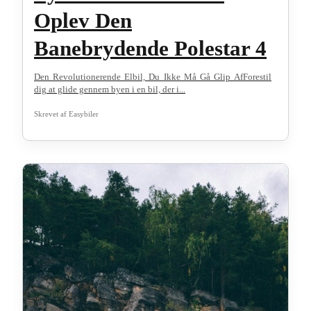
Oplev Den
Banebrydende Polestar 4
Den Revolutionerende Elbil, Du Ikke Må Gå Glip AfForestil
dig at glide gennem byen i en bil, der i...
Skrevet af
Easybiler