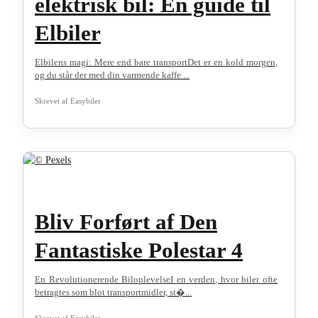
elektrisk bil: En guide til
Elbiler
Elbilens magi: Mere end bare transportDet er en kold morgen,
og du står der med din varmende kaffe ...
Skrevet af
Easybiler
Bliv Forført af Den
Fantastiske Polestar 4
En Revolutionerende BiloplevelseI en verden, hvor biler ofte
betragtes som blot transportmidler, st�...
Skrevet af
Easybiler