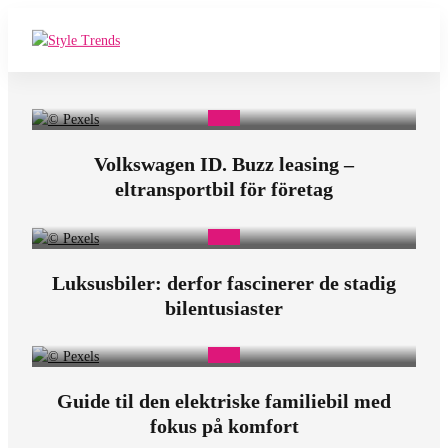
E
a
s
Volkswagen ID. Buzz leasing –
y
eltransportbil för företag
B
i
l
Luksusbiler: derfor fascinerer de stadig
bilentusiaster
e
r
Guide til den elektriske familiebil med
fokus på komfort