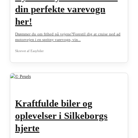
din perfekte varevogn
her!
Drømmer du om frihed på vejene?Forestil dig at cruise ned ad
motorvejen i en spritny varevogn, vin...
Skrevet af
Easybiler
Kraftfulde biler og
oplevelser i Silkeborgs
hjerte