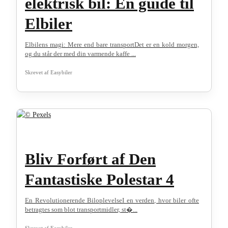
elektrisk bil: En guide til
Elbiler
Elbilens magi: Mere end bare transportDet er en kold morgen,
og du står der med din varmende kaffe ...
Skrevet af
Easybiler
Bliv Forført af Den
Fantastiske Polestar 4
En Revolutionerende BiloplevelseI en verden, hvor biler ofte
betragtes som blot transportmidler, st�...
Skrevet af
Easybiler