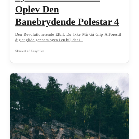
Oplev Den
Banebrydende Polestar 4
Den Revolutionerende Elbil, Du Ikke Må Gå Glip AfForestil
dig at glide gennem byen i en bil, der i...
Skrevet af
Easybiler