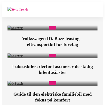
E
a
s
Volkswagen ID. Buzz leasing –
y
eltransportbil för företag
B
i
l
Luksusbiler: derfor fascinerer de stadig
bilentusiaster
e
r
Guide til den elektriske familiebil med
fokus på komfort