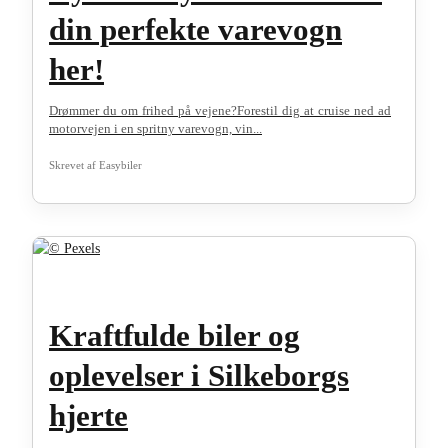
din perfekte varevogn
her!
Drømmer du om frihed på vejene?Forestil dig at cruise ned ad
motorvejen i en spritny varevogn, vin...
Skrevet af
Easybiler
Kraftfulde biler og
oplevelser i Silkeborgs
hjerte