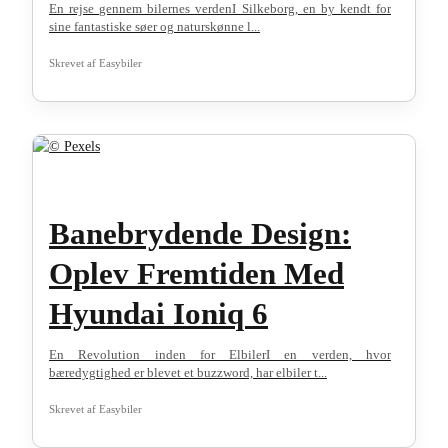
En rejse gennem bilernes verdenI Silkeborg, en by kendt for
sine fantastiske søer og naturskønne l...
Skrevet af
Easybiler
Banebrydende Design:
Oplev Fremtiden Med
Hyundai Ioniq 6
En Revolution inden for ElbilerI en verden, hvor
bæredygtighed er blevet et buzzword, har elbiler t...
Skrevet af
Easybiler