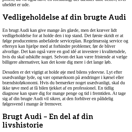
uheldet er ude.
Vedligeholdelse af din brugte Audi
En brugt Audi kan give mange års glæde, men det kræver lidt
vedligeholdelse for at holde den i top stand. Det første skridt er at
følge producentens anbefalede serviceplan. Regelmæssig service og
eftersyn kan hjælpe med at forhindre problemer, før de bliver
alvorlige. Det kan også være en god idé at investere i kvalitetsdele,
hvis du skal udskifte noget. Selvom det kan være fristende at vælge
billigere alternativer, kan det koste dig mere i det lange løb.
Desuden er det vigtigt at holde øje med bilens ydeevne. Lyt efter
usædvanlige lyde, og vær opmærksom på ændringer i kørsel eller
brændstoføkonomi. Hvis du bemærker noget usædvanligt, skal du
ikke tøve med at få bilen tjekket af en professionel. En tidlig
diagnose kan spare dig for mange penge og tid i fremtiden. At tage
sig af din brugte Audi vil sikrer, at den forbliver en pålidelig
følgesvend i mange år fremover.
Brugt Audi – En del af din
livshistorie