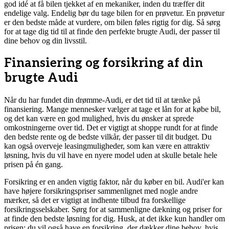
god idé at få bilen tjekket af en mekaniker, inden du træffer dit
endelige valg. Endelig bør du tage bilen for en prøvetur. En prøvetur
er den bedste måde at vurdere, om bilen føles rigtig for dig. Så sørg
for at tage dig tid til at finde den perfekte brugte Audi, der passer til
dine behov og din livsstil.
Finansiering og forsikring af din
brugte Audi
Når du har fundet din drømme-Audi, er det tid til at tænke på
finansiering. Mange mennesker vælger at tage et lån for at købe bil,
og det kan være en god mulighed, hvis du ønsker at sprede
omkostningerne over tid. Det er vigtigt at shoppe rundt for at finde
den bedste rente og de bedste vilkår, der passer til dit budget. Du
kan også overveje leasingmuligheder, som kan være en attraktiv
løsning, hvis du vil have en nyere model uden at skulle betale hele
prisen på én gang.
Forsikring er en anden vigtig faktor, når du køber en bil. Audi'er kan
have højere forsikringspriser sammenlignet med nogle andre
mærker, så det er vigtigt at indhente tilbud fra forskellige
forsikringsselskaber. Sørg for at sammenligne dækning og priser for
at finde den bedste løsning for dig. Husk, at det ikke kun handler om
prisen; du vil også have en forsikring, der dækker dine behov, hvis