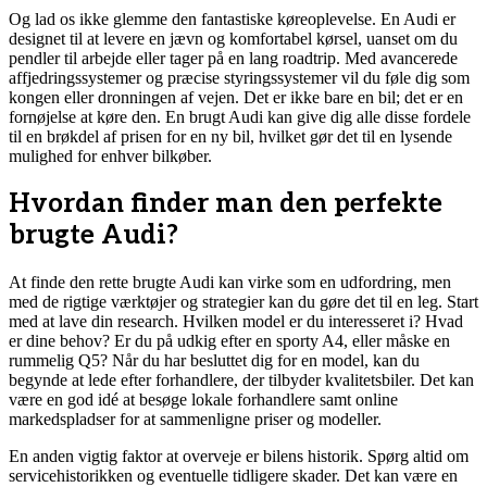
Og lad os ikke glemme den fantastiske køreoplevelse. En Audi er
designet til at levere en jævn og komfortabel kørsel, uanset om du
pendler til arbejde eller tager på en lang roadtrip. Med avancerede
affjedringssystemer og præcise styringssystemer vil du føle dig som
kongen eller dronningen af vejen. Det er ikke bare en bil; det er en
fornøjelse at køre den. En brugt Audi kan give dig alle disse fordele
til en brøkdel af prisen for en ny bil, hvilket gør det til en lysende
mulighed for enhver bilkøber.
Hvordan finder man den perfekte
brugte Audi?
At finde den rette brugte Audi kan virke som en udfordring, men
med de rigtige værktøjer og strategier kan du gøre det til en leg. Start
med at lave din research. Hvilken model er du interesseret i? Hvad
er dine behov? Er du på udkig efter en sporty A4, eller måske en
rummelig Q5? Når du har besluttet dig for en model, kan du
begynde at lede efter forhandlere, der tilbyder kvalitetsbiler. Det kan
være en god idé at besøge lokale forhandlere samt online
markedspladser for at sammenligne priser og modeller.
En anden vigtig faktor at overveje er bilens historik. Spørg altid om
servicehistorikken og eventuelle tidligere skader. Det kan være en