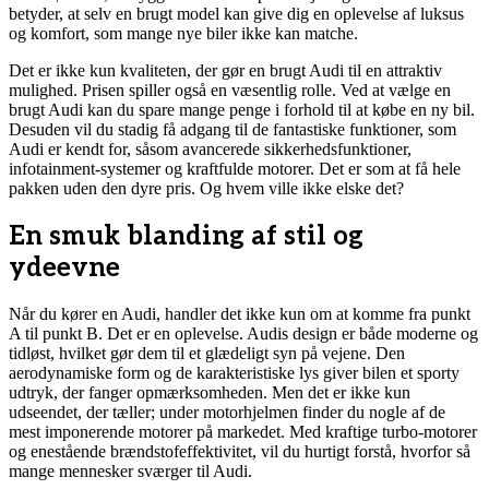
betyder, at selv en brugt model kan give dig en oplevelse af luksus
og komfort, som mange nye biler ikke kan matche.
Det er ikke kun kvaliteten, der gør en brugt Audi til en attraktiv
mulighed. Prisen spiller også en væsentlig rolle. Ved at vælge en
brugt Audi kan du spare mange penge i forhold til at købe en ny bil.
Desuden vil du stadig få adgang til de fantastiske funktioner, som
Audi er kendt for, såsom avancerede sikkerhedsfunktioner,
infotainment-systemer og kraftfulde motorer. Det er som at få hele
pakken uden den dyre pris. Og hvem ville ikke elske det?
En smuk blanding af stil og
ydeevne
Når du kører en Audi, handler det ikke kun om at komme fra punkt
A til punkt B. Det er en oplevelse. Audis design er både moderne og
tidløst, hvilket gør dem til et glædeligt syn på vejene. Den
aerodynamiske form og de karakteristiske lys giver bilen et sporty
udtryk, der fanger opmærksomheden. Men det er ikke kun
udseendet, der tæller; under motorhjelmen finder du nogle af de
mest imponerende motorer på markedet. Med kraftige turbo-motorer
og enestående brændstofeffektivitet, vil du hurtigt forstå, hvorfor så
mange mennesker sværger til Audi.