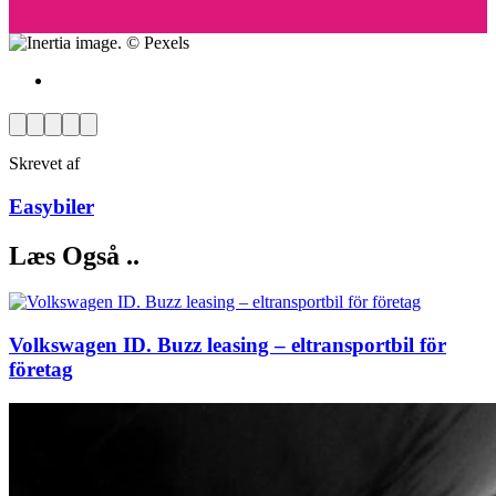
Facebook
Pinterest
Twitter
Print
Email
Skrevet af
Easybiler
Læs Også ..
Volkswagen ID. Buzz leasing – eltransportbil för
företag