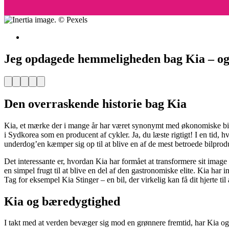
Jeg opdagede hemmeligheden bag Kia – og d
Facebook
Pinterest
Twitter
Print
Email
Den overraskende historie bag Kia
Kia, et mærke der i mange år har været synonymt med økonomiske biler, 
i Sydkorea som en producent af cykler. Ja, du læste rigtigt! I en tid, 
underdog’en kæmper sig op til at blive en af de mest betroede bilprod
Det interessante er, hvordan Kia har formået at transformere sit image 
en simpel frugt til at blive en del af den gastronomiske elite. Kia har 
Tag for eksempel Kia Stinger – en bil, der virkelig kan få dit hjerte t
Kia og bæredygtighed
I takt med at verden bevæger sig mod en grønnere fremtid, har Kia ogs