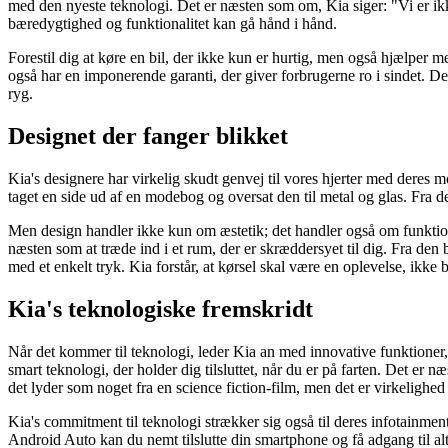
med den nyeste teknologi. Det er næsten som om, Kia siger: "Vi er ikk
bæredygtighed og funktionalitet kan gå hånd i hånd.
Forestil dig at køre en bil, der ikke kun er hurtig, men også hjælper 
også har en imponerende garanti, der giver forbrugerne ro i sindet. De
ryg.
Designet der fanger blikket
Kia's designere har virkelig skudt genvej til vores hjerter med deres 
taget en side ud af en modebog og oversat den til metal og glas. Fra de
Men design handler ikke kun om æstetik; det handler også om funktionalit
næsten som at træde ind i et rum, der er skræddersyet til dig. Fra den 
med et enkelt tryk. Kia forstår, at kørsel skal være en oplevelse, ikke 
Kia's teknologiske fremskridt
Når det kommer til teknologi, leder Kia an med innovative funktioner,
smart teknologi, der holder dig tilsluttet, når du er på farten. Det er næ
det lyder som noget fra en science fiction-film, men det er virkelighe
Kia's commitment til teknologi strækker sig også til deres infotainmen
Android Auto kan du nemt tilslutte din smartphone og få adgang til alt