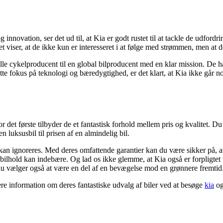
nnovation, ser det ud til, at Kia er godt rustet til at tackle de udfordri
t viser, at de ikke kun er interesseret i at følge med strømmen, men at d
lille cykelproducent til en global bilproducent med en klar mission. De 
te fokus på teknologi og bæredygtighed, er det klart, at Kia ikke går n
 det første tilbyder de et fantastisk forhold mellem pris og kvalitet. Du
 luksusbil til prisen af en almindelig bil.
kan ignoreres. Med deres omfattende garantier kan du være sikker på, at
bilhold kan indebære. Og lad os ikke glemme, at Kia også er forpligtet t
du vælger også at være en del af en bevægelse mod en grønnere fremtid
re information om deres fantastiske udvalg af biler ved at besøge
kia
og