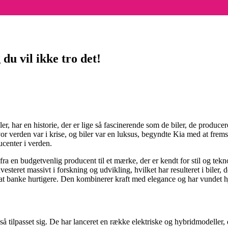
u vil ikke tro det!
har en historie, der er lige så fascinerende som de biler, de producere
hvor verden var i krise, og biler var en luksus, begyndte Kia med at frems
ucenter i verden.
fra en budgetvenlig producent til et mærke, der er kendt for stil og tekn
investeret massivt i forskning og udvikling, hvilket har resulteret i bile
il at banke hurtigere. Den kombinerer kraft med elegance og har vundet h
å tilpasset sig. De har lanceret en række elektriske og hybridmodeller