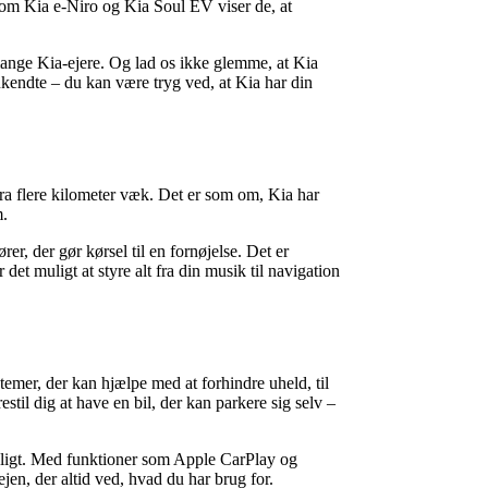
 som Kia e-Niro og Kia Soul EV viser de, at
 mange Kia-ejere. Og lad os ikke glemme, at Kia
ukendte – du kan være tryg ved, at Kia har din
fra flere kilometer væk. Det er som om, Kia har
m.
er, der gør kørsel til en fornøjelse. Det er
et muligt at styre alt fra din musik til navigation
emer, der kan hjælpe med at forhindre uheld, til
restil dig at have en bil, der kan parkere sig selv –
 muligt. Med funktioner som Apple CarPlay og
jen, der altid ved, hvad du har brug for.