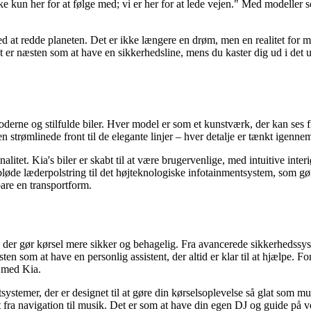
e kun her for at følge med; vi er her for at lede vejen." Med modeller
med at redde planeten. Det er ikke længere en drøm, men en realitet for
t er næsten som at have en sikkerhedsline, mens du kaster dig ud i det 
moderne og stilfulde biler. Hver model er som et kunstværk, der kan ses 
n strømlinede front til de elegante linjer – hver detalje er tænkt igenne
et. Kia's biler er skabt til at være brugervenlige, med intuitive interiør
bløde læderpolstring til det højteknologiske infotainmentsystem, som gør d
bare en transportform.
 der gør kørsel mere sikker og behagelig. Fra avancerede sikkerhedssyst
sten som at have en personlig assistent, der altid er klar til at hjælpe. Fo
d med Kia.
tsystemer, der er designet til at gøre din kørselsoplevelse så glat som
 fra navigation til musik. Det er som at have din egen DJ og guide på ve