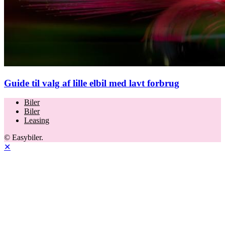
Guide til valg af lille elbil med lavt forbrug
Biler
Biler
Leasing
© Easybiler.
✕