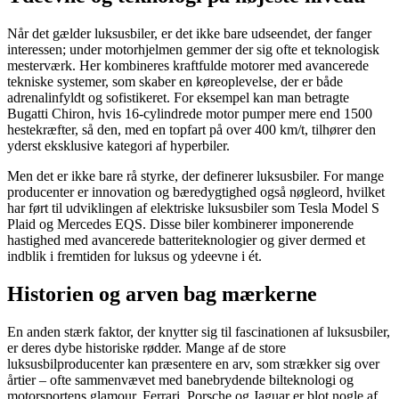
Når det gælder luksusbiler, er det ikke bare udseendet, der fanger
interessen; under motorhjelmen gemmer der sig ofte et teknologisk
mesterværk. Her kombineres kraftfulde motorer med avancerede
tekniske systemer, som skaber en køreoplevelse, der er både
adrenalinfyldt og sofistikeret. For eksempel kan man betragte
Bugatti Chiron, hvis 16-cylindrede motor pumper mere end 1500
hestekræfter, så den, med en topfart på over 400 km/t, tilhører den
yderst eksklusive kategori af hyperbiler.
Men det er ikke bare rå styrke, der definerer luksusbiler. For mange
producenter er innovation og bæredygtighed også nøgleord, hvilket
har ført til udviklingen af elektriske luksusbiler som Tesla Model S
Plaid og Mercedes EQS. Disse biler kombinerer imponerende
hastighed med avancerede batteriteknologier og giver dermed et
indblik i fremtiden for luksus og ydeevne i ét.
Historien og arven bag mærkerne
En anden stærk faktor, der knytter sig til fascinationen af luksusbiler,
er deres dybe historiske rødder. Mange af de store
luksusbilproducenter kan præsentere en arv, som strækker sig over
årtier – ofte sammenvævet med banebrydende bilteknologi og
motorsportens glamour. Ferrari, Porsche og Jaguar er blot nogle af