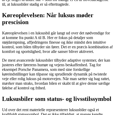
til, at luksusbiler stadig er så eftertragtede.
Køreoplevelsen: Når luksus møder
prescision
Køreoplevelsen i en luksusbil går langt ud over det nødvendige for
at komme fra punkt A til B. Her er fokus på detaljer som
støjdæmpning, affjedringens finesse og ikke mindst den intuitive
kontrol, som bilen tilbyder sin fører. Det er en præcis kombination af
komfort og sportslighed, hvor alle sanser bliver aktiveret.
De mest avancerede luksusbiler tilbyder adaptive systemer, der kan
justeres efter førerens humør og vejens beskaffenhed. Tag for
eksempel Porsche Panamera, som med sine forskellige
køreindstillinger kan tilpasse sig sprudlende dynamik på twistede
veje eller rolig luksus på motorvejen. Når man sætter sig bag rattet,
mærker man straks, hvordan bilen er skabt til at give denne særlige
følelse af kontrol og frihed.
Luksusbiler som status- og livsstilssymbol
Ud over det rent materielle repræsenterer luksusbiler også et
kraftfuldt statussymbol. Det er ikke tilfældigt, at mange kendte