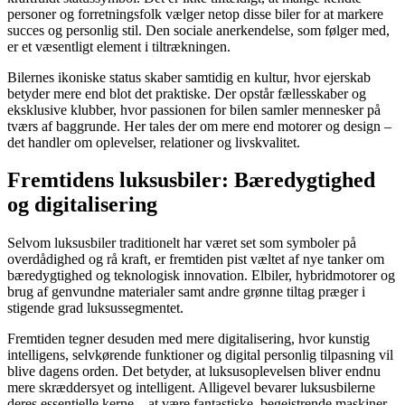
personer og forretningsfolk vælger netop disse biler for at markere
succes og personlig stil. Den sociale anerkendelse, som følger med,
er et væsentligt element i tiltrækningen.
Bilernes ikoniske status skaber samtidig en kultur, hvor ejerskab
betyder mere end blot det praktiske. Der opstår fællesskaber og
eksklusive klubber, hvor passionen for bilen samler mennesker på
tværs af baggrunde. Her tales der om mere end motorer og design –
det handler om oplevelser, relationer og livskvalitet.
Fremtidens luksusbiler: Bæredygtighed
og digitalisering
Selvom luksusbiler traditionelt har været set som symboler på
overdådighed og rå kraft, er fremtiden pist væltet af nye tanker om
bæredygtighed og teknologisk innovation. Elbiler, hybridmotorer og
brug af genvundne materialer samt andre grønne tiltag præger i
stigende grad luksussegmentet.
Fremtiden tegner desuden med mere digitalisering, hvor kunstig
intelligens, selvkørende funktioner og digital personlig tilpasning vil
blive dagens orden. Det betyder, at luksusoplevelsen bliver endnu
mere skræddersyet og intelligent. Alligevel bevarer luksusbilerne
deres essentielle kerne – at være fantastiske, begejstrende maskiner