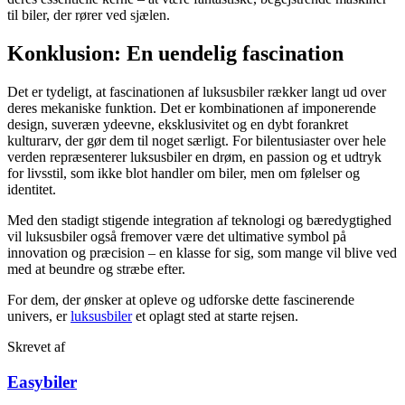
til biler, der rører ved sjælen.
Konklusion: En uendelig fascination
Det er tydeligt, at fascinationen af luksusbiler rækker langt ud over
deres mekaniske funktion. Det er kombinationen af imponerende
design, suveræn ydeevne, eksklusivitet og en dybt forankret
kulturarv, der gør dem til noget særligt. For bilentusiaster over hele
verden repræsenterer luksusbiler en drøm, en passion og et udtryk
for livsstil, som ikke blot handler om biler, men om følelser og
identitet.
Med den stadigt stigende integration af teknologi og bæredygtighed
vil luksusbiler også fremover være det ultimative symbol på
innovation og præcision – en klasse for sig, som mange vil blive ved
med at beundre og stræbe efter.
For dem, der ønsker at opleve og udforske dette fascinerende
univers, er
luksusbiler
et oplagt sted at starte rejsen.
Skrevet af
Easybiler