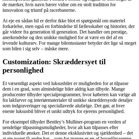
de mærker, hvis navn bærer vidne om en stolt tradition for
innovation og triumf på racerbanerne.
At eje en sådan bil er derfor ikke blot et spørgsmål om materiel
forkælelse, men også en forbindelse til fællesskaber og historier, der
går videre fra generation til generation. Det handler om prestige,
anerkendelse og den unikke mulighed for at være en del af en
levende kulturarv. For mange bilentusiaster betyder det lige så meget
som bilen i sig selv – måske mere.
Customization: Skræddersyet til
personlighed
Et væsentligt aspekt ved luksusbiler er muligheden for at tilpasse
dem i en grad, som almindelige biler aldrig kan tilbyde. Mange
producenter tilbyder specialprogrammer, hvor køberen kan vælge alt
fra lakfarver og interiørmaterialer til unikke skræddersyede detaljer
som indgraveringer og speciallavede alufælge. Det gør, at hver
eneste luksusbil bliver et unikt udtryk for ejerens personlighed.
For eksempel tilbyder Bentley’s Mulliner-program en verden af
uendelige tilpasningsmuligheder, hvor alt kan tilpasses efter
individuelle ønsker. Det er denne eksklusivitet og sjældenhed – det
at eje noget få andre har – som for mange er en af hovedårsagerne