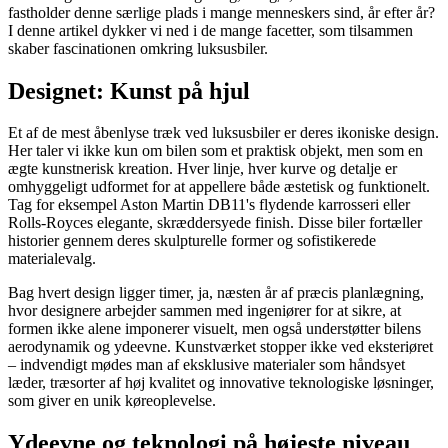
fastholder denne særlige plads i mange menneskers sind, år efter år?
I denne artikel dykker vi ned i de mange facetter, som tilsammen
skaber fascinationen omkring luksusbiler.
Designet: Kunst på hjul
Et af de mest åbenlyse træk ved luksusbiler er deres ikoniske design.
Her taler vi ikke kun om bilen som et praktisk objekt, men som en
ægte kunstnerisk kreation. Hver linje, hver kurve og detalje er
omhyggeligt udformet for at appellere både æstetisk og funktionelt.
Tag for eksempel Aston Martin DB11's flydende karrosseri eller
Rolls-Royces elegante, skræddersyede finish. Disse biler fortæller
historier gennem deres skulpturelle former og sofistikerede
materialevalg.
Bag hvert design ligger timer, ja, næsten år af præcis planlægning,
hvor designere arbejder sammen med ingeniører for at sikre, at
formen ikke alene imponerer visuelt, men også understøtter bilens
aerodynamik og ydeevne. Kunstværket stopper ikke ved eksteriøret
– indvendigt mødes man af eksklusive materialer som håndsyet
læder, træsorter af høj kvalitet og innovative teknologiske løsninger,
som giver en unik køreoplevelse.
Ydeevne og teknologi på højeste niveau